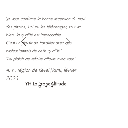
"
Je vous confirme la bonne réception du mail
des photos, j'ai pu les télécharger, tout va
bien, la qualité est impeccable.
C'est un plaisir de travailler avec des
professionnels de cette qualité
."
"Au plaisir de refaire affaire avec vous".
A. F., région de Revel (Tarn), février
2023
YH LaDroneAltitude
Reportages vidéo/photo par drone
Reportages vidéo/photo au sol
France et UE
Réalisation, post-production
ladronealtitude@gmail.com